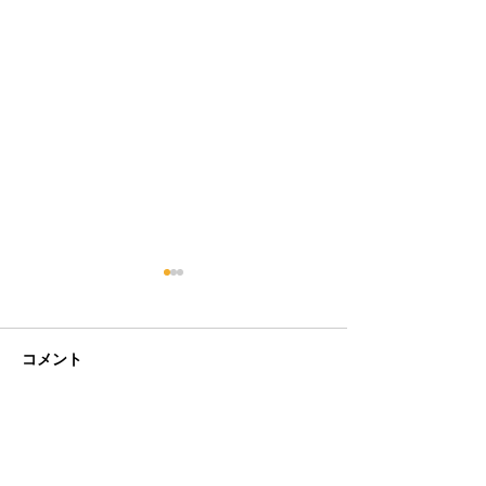
コメント
コメントを追加…
特定技能で入国しました
特定技能ミャン
^^
属しました！