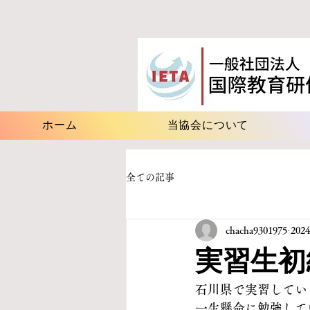
ホーム
当協会について
全ての記事
chacha9301975
202
実習生初
石川県で実習してい
一生懸命に勉強して