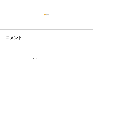
コメント
コメントを追加…
特定技能で入国しました
特定技能ミャン
^^
属しました！
お電話＆ファックス
電話番号 ：03-3437-2793
03-3437-2790
FAX番号 ：03-5473-1759
連絡先
info@ieta.or.jp