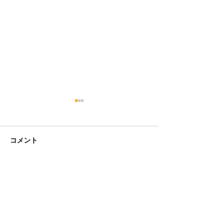
コメント
コメントを追加…
特定技能で入国しました
特定技能ミャン
^^
属しました！