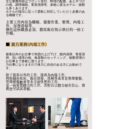
主な業務内容はフロント受付、料理の配膳、あと片づけ
の他、調理補助、客室清掃等、多岐に渡るホテル・旅館
も多くあります。
ホテルの指示に従って柔軟に対応していただく必要のあ
る職種です。
主要工作內容為櫃檯、備餐作業、整理、內場工
作、房務清掃等。
擔任這份職務必須，聽從飯店指示執行的一份工
作喔。
■ 裏方業務(內場工作)
接客以外のお仕事で布団の上げ下げ、館内清掃、客室清
掃、洗い場等の他、食器類のセッティング、枚数管理の
お仕事まで多岐に渡ります。
力仕事になりますので体力に自信のある方にお勧めで
す。
除了接客以外的工作，接成為內場工作。
例如鋪床收床、飯店清掃、洗碗等或者是整理餐盤、
管理餐盤數量等多方面性質的工作。
是一份需要體力的工作，若對自己體力很有信心，推
薦您可試試看喔。