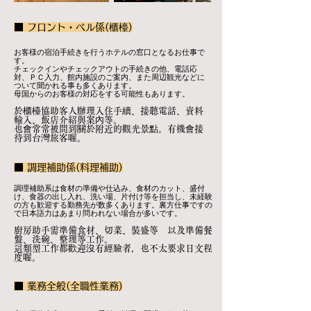
■ フロント・ベル係(櫃檯)
お客様の宿泊手続きを行うホテルの窓口となるお仕事で
す。
チェックインやチェックアウトの手続きの他、電話応
対、ＰＣ入力、館内施設のご案内、また周辺観光などに
ついて聞かれる事も多くあります。
母国からのお客様の対応をする可能性もあります。
於櫃檯協助客人辦理入住手續、接聽電話、資料
輸入、飯店介紹與案內等。
也會常常被問到關於附近的觀光景點。有機會接
待到台灣旅客喔。
■ 調理補助係(料理補助)
調理補助系は食材の準備や仕込み、食材のカット、盛付
け、食器の出し入れ、洗い場、片付け等を担当し、未経験
の方も歓迎する勤務先が数多くあります。裏方仕事ですの
で日本語力はあまり問われない場合が多いです。
廚房助手需準備食材、切菜、裝盛等 以及準備餐
盤、洗碗、整理等工作。
這類型工作都歡迎沒有經驗者，也不太要求日文程
度喔。
■ 業務全般(全職性業務)