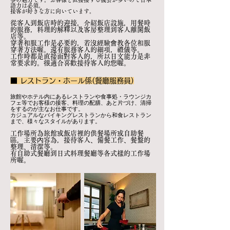
語力は必須。
接客が好きな方に向いています。
從客人到飯店時的迎接，介紹飯店設施，用餐時
的服務，料理的解釋以及客房整理到客人離開飯
店等。
穿著和服工作是必要的，若沒經驗會教各位和服
穿著方法喔。還有服務客人的細項，禮儀等。
工作時都是直接面對客人的，所以日文能力是非
常要求的。很適合喜歡接待客人的您喔。
■ レストラン・ホール係(餐廳服務員)
旅館やホテル内にあるレストランや食事処・ラウンジカ
フェ等でお客様の接客、料理の配膳、あと片づけ、清掃
をするのが主なお仕事です。
カジュアルなバイキングレストランから和食レストラン
まで、様々なスタイルがあります。
工作場所為旅館或飯店裡的供餐場所或自助餐
區，主要內容為，接待客人、備餐工作、餐盤的
整理、清潔等。
有自助式餐廳到日式料理餐廳等各式樣的工作場
所喔。