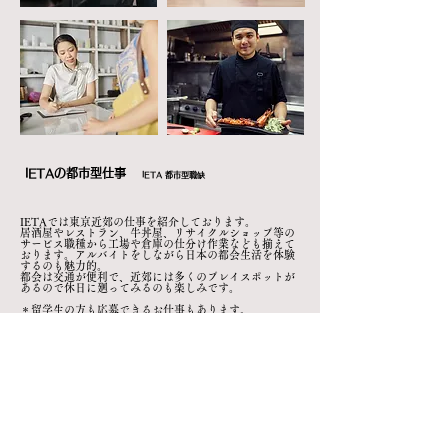
IETAの都市型仕事
IETA 都市型職缺
IETAでは東京近郊の仕事を紹介しております。
居酒屋やレストラン、牛丼屋、リサイクルショップ等の
サービス職種から工場や倉庫の仕分け作業なども揃えて
おります。アルバイトをしながら日本の都会生活を体験
するのも魅力的。
都会は交通が便利で、近郊には多くのプレイスポットが
あるので休日に廻ってみるのも楽しみです。
＊留学生の方も応募できるお仕事もあります。
IETA將向大家介紹東京都內的職缺。居酒屋、
餐廳、牛丼店、二手衣物店等，
也在幫大家尋找工廠、倉庫的職缺喔。可以邊打
工邊體驗都市生活，也是很有吸引力的。
在都市內，不只交通便利，附近有許多觀光景
點，假日不怕沒地方玩喔。 *也有留學生的
職缺喔