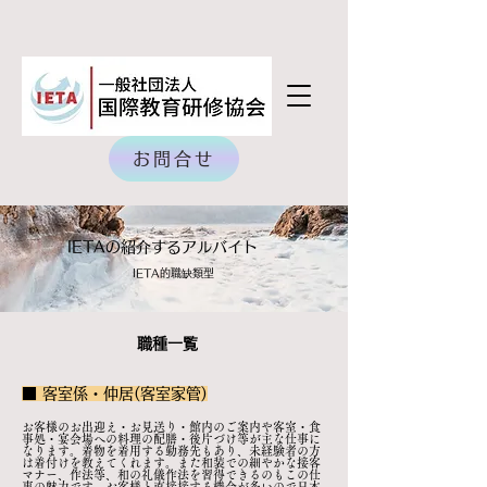
お問合せ
IETAの紹介するアルバイト
IETA的職缺類型
職種一覧
■ 客室係・仲居(客室家管)
お客様のお出迎え・お見送り・館内のご案内や客室・食
事処・宴会場への料理の配膳・後片づけ等が主な仕事に
なります。着物を着用する勤務先もあり、未経験者の方
は着付けを教えてくれます。また和装での細やかな接客
マナー、作法等、和の礼儀作法を習得できるのもこの仕
事の魅力です。お客様と直接接する機会が多いので日本