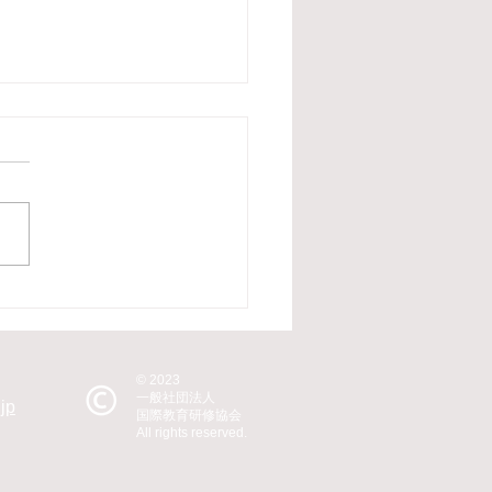
技能ミャンマー3名配属
した！
© 2023
一般社団法人
.jp
国際教育研修協会
All rights reserved.