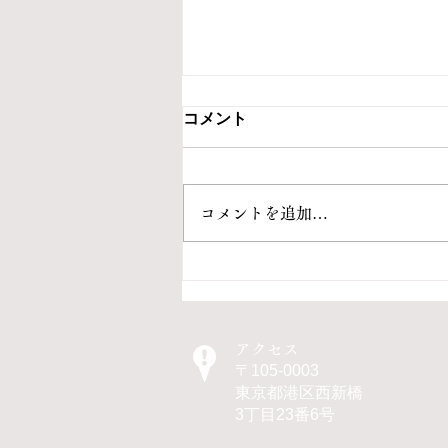
コメント
5月・6月の状況
コメントを追加…
アクセス
〒105-0003
東京都港区西新橋
3丁目23番6号