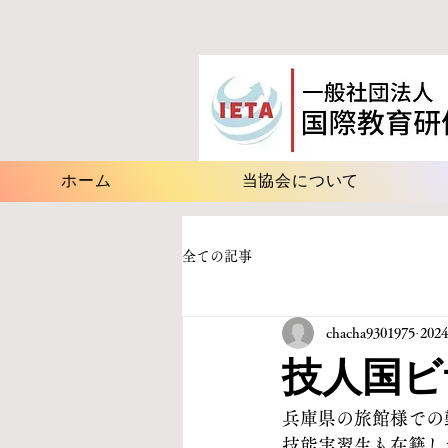
ホーム
当協会について
全ての記事
chacha9301975
202
技人国ビ
兵庫県の旅館様での
技能実習生も在籍し